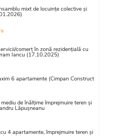
samblu mixt de locuințe colective și
5.01.2026)
re
vicii/comerț în zonă rezidențială cu
Avram Iancu (17.10.2025)
maxim 6 apartamente (Cimpan Construct
ediu de înălțime împrejmuire teren și
exandru Lăpușneanu
u 4 apartamente, împrejmuire teren și