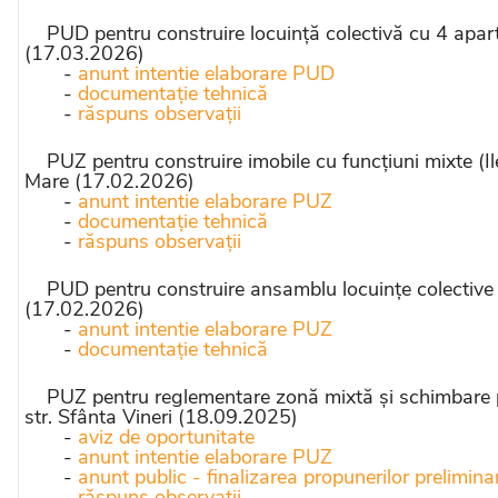
PUD pentru construire locuință colectivă cu 4 apartam
(17.03.2026)
-
anunt intentie elaborare PUD
-
documentație tehnică
-
răspuns observații
PUZ pentru construire imobile cu funcțiuni mixte (Il
Mare (17.02.2026)
-
anunt intentie elaborare PUZ
-
documentație tehnică
-
răspuns observații
PUD pentru construire ansamblu locuințe colective (Pr
(17.02.2026)
-
anunt intentie elaborare PUZ
-
documentație tehnică
PUZ pentru reglementare zonă mixtă și schimbare pa
str. Sfânta Vineri (18.09.2025)
-
aviz de oportunitate
-
anunt intentie elaborare PUZ
-
anunt public - finalizarea propunerilor prelimina
-
răspuns observații