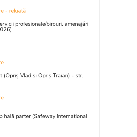
re - reluată
vicii profesionale/birouri, amenajări
2026)
re
Opriș Vlad și Opriș Traian) - str.
re
p hală parter (Safeway international