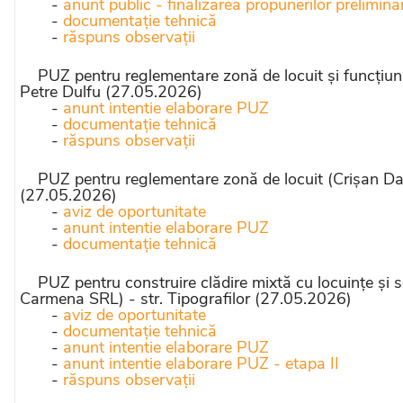
-
anunt public - finalizarea propunerilor prelimina
-
documentație tehnică
-
răspuns observații
PUZ pentru reglementare zonă de locuit și funcțiun
Petre Dulfu (27.05.2026)
-
anunt intentie elaborare PUZ
-
documentație tehnică
-
răspuns observații
PUZ pentru reglementare zonă de locuit (Crișan David
(27.05.2026)
-
aviz de oportunitate
-
anunt intentie elaborare PUZ
-
documentație tehnică
PUZ pentru construire clădire mixtă cu locuințe și se
Carmena SRL) - str. Tipografilor (27.05.2026)
-
aviz de oportunitate
-
documentație tehnică
-
anunt intentie elaborare PUZ
-
anunt intentie elaborare PUZ - etapa II
-
răspuns observații