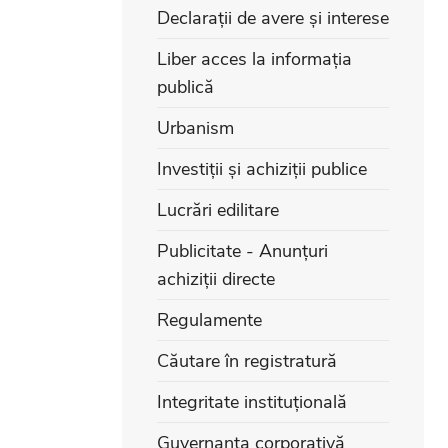
Declarații de avere și interese
Liber acces la informația
publică
Urbanism
Investiții și achiziții publice
Lucrări edilitare
Publicitate - Anunțuri
achiziții directe
Regulamente
Căutare în registratură
Integritate instituțională
Guvernanța corporativă