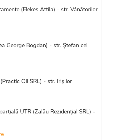
ente (Elekes Attila) - str. Vânătorilor
ea George Bogdan) - str. Ștefan cel
actic Oil SRL) - str. Irișilor
rțială UTR (Zalău Rezidențial SRL) -
re