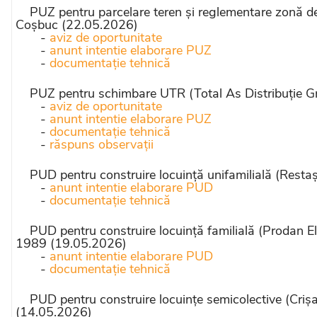
PUZ pentru parcelare teren și reglementare zonă de
Coșbuc (22.05.2026)
-
aviz de oportunitate
-
anunt intentie elaborare PUZ
-
documentație tehnică
PUZ pentru schimbare UTR (Total As Distribuție Gru
-
aviz de oportunitate
-
anunt intentie elaborare PUZ
-
documentație tehnică
-
răspuns observații
PUD pentru construire locuință unifamilială (Restaș
-
anunt intentie elaborare PUD
-
documentație tehnică
PUD pentru construire locuință familială (Prodan El
1989 (19.05.2026)
-
anunt intentie elaborare PUD
-
documentație tehnică
PUD pentru construire locuințe semicolective (Crișan
(14.05.2026)