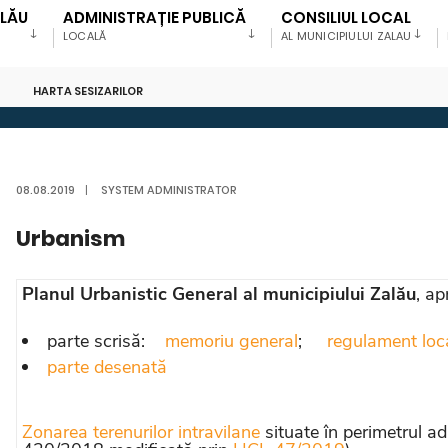
ALĂU
ADMINISTRAȚIE PUBLICĂ
CONSILIUL LOCAL
LOCALĂ
AL MUNICIPIULUI ZALAU
HARTA SESIZARILOR
08.08.2019
|
SYSTEM ADMINISTRATOR
Urbanism
Planul Urbanistic General al municipiului Zalău
, a
parte scrisă:
memoriu general
;
regulament loc
parte desenată
Zonarea terenurilor intravilane
situate în perimetrul ad