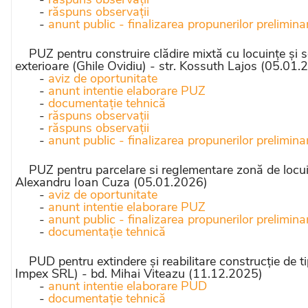
-
răspuns observații
-
anunt public - finalizarea propunerilor prelimina
PUZ pentru construire clădire mixtă cu locuințe și ser
exterioare (Ghile Ovidiu) - str. Kossuth Lajos (05.01.
-
aviz de oportunitate
-
anunt intentie elaborare PUZ
-
documentație tehnică
-
răspuns observații
-
răspuns observații
-
anunt public - finalizarea propunerilor prelimina
PUZ pentru parcelare si reglementare zonă de locuit (
Alexandru Ioan Cuza (05.01.2026)
-
aviz de oportunitate
-
anunt intentie elaborare PUZ
-
anunt public - finalizarea propunerilor prelimina
-
documentație tehnică
PUD pentru extindere și reabilitare construcție de ti
Impex SRL) - bd. Mihai Viteazu (11.12.2025)
-
anunt intentie elaborare PUD
-
documentație tehnică