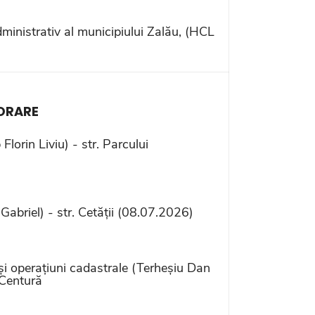
dministrativ al municipiului Zalău, (HCL
BORARE
orin Liviu) - str. Parcului
abriel) - str. Cetății (08.07.2026)
și operațiuni cadastrale (Terheșiu Dan
 Centură