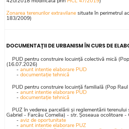
420/2018 modificată prin
HCL 47/2019
)
Zonarea terenurilor extravilane
situate în perimetrul a
183/2009)
DOCUMENTAȚII DE URBANISM ÎN CURS DE ELA
PUD pentru construire locuință colectivă mică (Pop Fl
(16.07.2026)
-
anunt intentie elaborare PUD
-
documentație tehnică
PUD pentru construire locuință familială (Pop Raul G
-
anunt intentie elaborare PUD
-
documentație tehnică
PUZ în vederea parcelării și reglementării terenului 
Gabriel - Farcău Cornelia) - str. Șoseaua ocolitoare -
-
aviz de oportunitate
-
anunt intentie elaborare PUZ