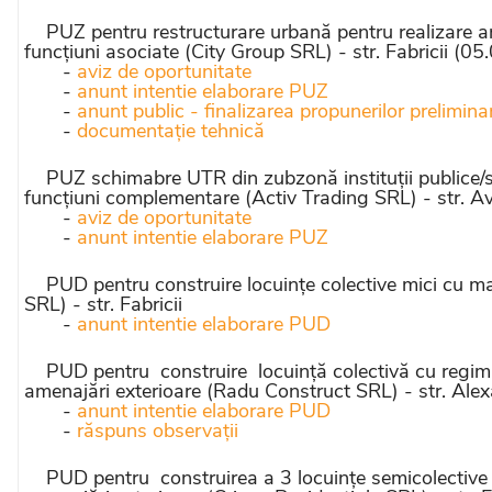
PUZ pentru restructurare urbană pentru realizare an
funcțiuni asociate (City Group SRL) - str. Fabricii (0
-
aviz de oportunitate
-
anunt intentie elaborare PUZ
-
anunt public - finalizarea propunerilor prelimina
-
documentație tehnică
PUZ schimabre UTR din zubzonă instituții publice/ser
funcțiuni complementare (Activ Trading SRL) - str. 
-
aviz de oportunitate
-
anunt intentie elaborare PUZ
PUD pentru construire locuințe colective mici cu 
SRL) - str. Fabricii
-
anunt intentie elaborare PUD
PUD pentru construire locuință colectivă cu regim m
amenajări exterioare (Radu Construct SRL) - str. Al
-
anunt intentie elaborare PUD
-
răspuns observații
PUD pentru construirea a 3 locuințe semicolective c