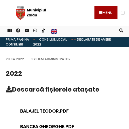
MENU
PRIMA PAGINĂ
CONSILIUL LOCAL
DECLARATII DE AVERE
CONSILIERI
2022
29.04.2022
|
SYSTEM ADMINISTRATOR
2022
Descarcă
fișierele atașate
BALAJEL TEODOR.PDF
BANCEA GHEORGHE.PDF