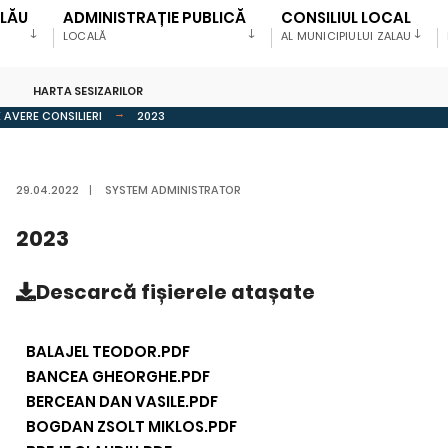
ALĂU
ADMINISTRAȚIE PUBLICĂ
CONSILIUL LOCAL
LOCALĂ
AL MUNICIPIULUI ZALAU
HARTA SESIZARILOR
 AVERE CONSILIERI
2023
29.04.2022
|
SYSTEM ADMINISTRATOR
2023
Descarcă
fișierele atașate
BALAJEL TEODOR.PDF
BANCEA GHEORGHE.PDF
BERCEAN DAN VASILE.PDF
BOGDAN ZSOLT MIKLOS.PDF