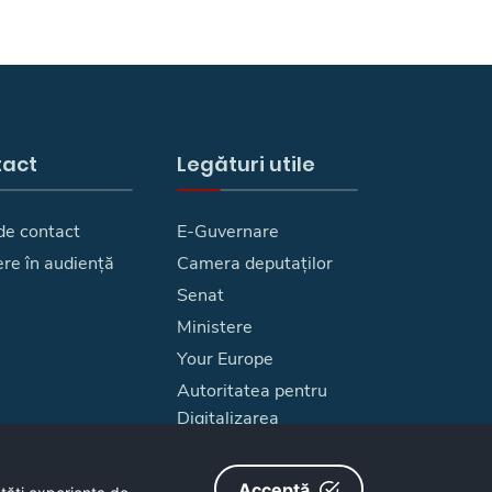
tact
Legături utile
de contact
E-Guvernare
ere în audiență
Camera deputaților
Senat
Ministere
Your Europe
Autoritatea pentru
Digitalizarea
Romaniei
Harta site
Acceptă