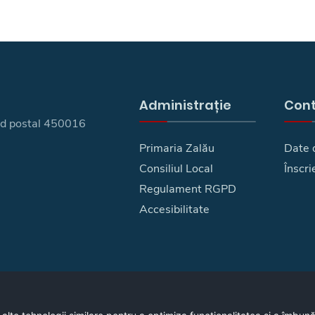
Administrație
Con
 cod postal 450016
Primaria Zalău
Date 
Consiliul Local
Înscri
Regulament RGPD
Accesibilitate