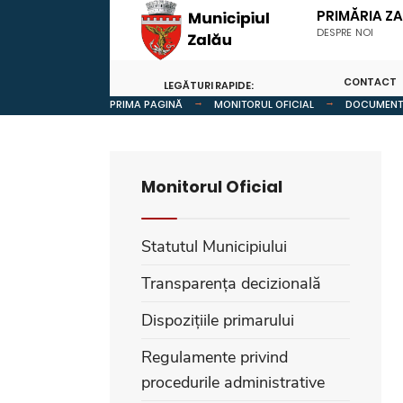
PRIMĂRIA Z
DESPRE NOI
CONTACT
LEGĂTURI RAPIDE:
PRIMA PAGINĂ
MONITORUL OFICIAL
DOCUMENTE
Monitorul Oficial
Statutul Municipiului
Transparența decizională
Dispozițiile primarului
Regulamente privind
procedurile administrative