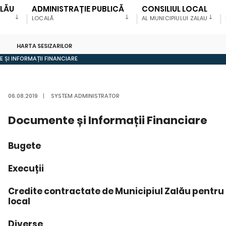
ALĂU
ADMINISTRAȚIE PUBLICĂ
CONSILIUL LOCAL
LOCALĂ
AL MUNICIPIULUI ZALAU
HARTA SESIZARILOR
 ȘI INFORMAȚII FINANCIARE
06.08.2019
|
SYSTEM ADMINISTRATOR
Documente și Informații Financiare
Bugete
Execuții
Credite contractate de Municipiul Zalău pentru f
local
Diverse