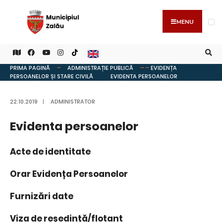
MENU
PRIMA PAGINĂ
ADMINISTRAȚIE PUBLICĂ
EVIDENȚA
PERSOANELOR ȘI STARE CIVILĂ
EVIDENTA PERSOANELOR
22.10.2019
|
ADMINISTRATOR
Evidenta persoanelor
Acte de identitate
Orar Evidența Persoanelor
Furnizări date
Viza de reședință/flotant