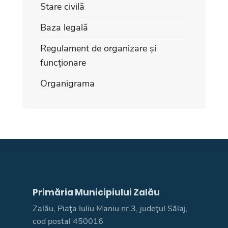
Stare civilă
Baza legală
Regulament de organizare și
funcționare
Organigrama
Primăria Municipiului Zalău
Zalău, Piaţa Iuliu Maniu nr.3, judeţul Sălaj,
cod postal 450016