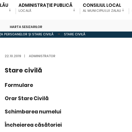
ALĂU
ADMINISTRAȚIE PUBLICĂ
CONSILIUL LOCAL
LOCALĂ
AL MUNICIPIULUI ZALAU
HARTA SESIZARILOR
ȚA PERSOANELOR ȘI STARE CIVILĂ
STARE CIVILĂ
22.10.2019
|
ADMINISTRATOR
Stare civilă
Formulare
Orar Stare Civilă
Schimbarea numelui
Încheierea căsătoriei