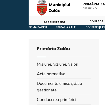
PRIMĂRIA Z
DESPRE NOI
CONTACT
LEGĂTURI RAPIDE:
PRIMA PAGINĂ
PRIMĂRIA ZALĂU
CONFERINȚE PR
Primăria Zalău
Misiune, viziune, valori
Acte normative
Documente emise și/sau
gestionate
Conducerea primăriei