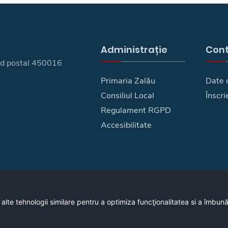
Administrație
Con
 cod postal 450016
Primaria Zalău
Date 
Consiliul Local
Înscri
Regulament RGPD
Accesibilitate
 alte tehnologii similare pentru a optimiza funcţionalitatea si a îmbun
Copyright © 2026 - Primaria Municipiului Zalău