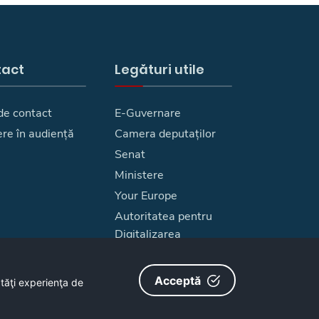
tact
Legături utile
de contact
E-Guvernare
ere în audiență
Camera deputaților
Senat
Ministere
Your Europe
Autoritatea pentru
Digitalizarea
Romaniei
Harta site
Acceptă
ătăţi experienţa de