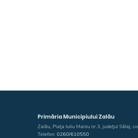
Primăria Municipiului Zalău
Zalău, Piaţa Iuliu Maniu nr.3, judeţul Sălaj,
Telefon:
0260/610550