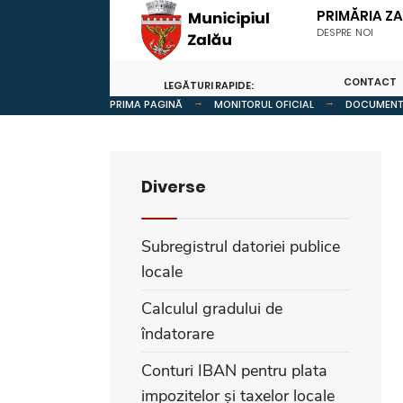
PRIMĂRIA Z
DESPRE NOI
CONTACT
LEGĂTURI RAPIDE:
PRIMA PAGINĂ
MONITORUL OFICIAL
DOCUMENTE
Diverse
Subregistrul datoriei publice
locale
Calculul gradului de
îndatorare
Conturi IBAN pentru plata
impozitelor și taxelor locale