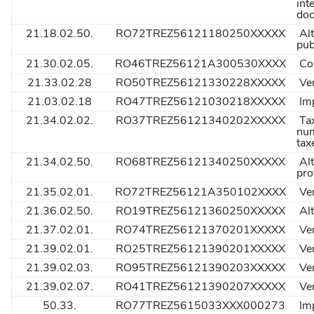
int
doc
21.18.02.50.
RO72TREZ56121180250XXXXX
Alt
pub
21.30.02.05.
RO46TREZ56121A300530XXXX
Con
21.33.02.28
RO50TREZ56121330228XXXXX
Ven
21.03.02.18
RO47TREZ56121030218XXXXX
Imp
21.34.02.02.
RO37TREZ56121340202XXXXX
Tax
num
tax
21.34.02.50.
RO68TREZ56121340250XXXXX
Alt
pro
21.35.02.01.
RO72TREZ56121A350102XXXX
Ven
21.36.02.50.
RO19TREZ56121360250XXXXX
Alt
21.37.02.01.
RO74TREZ56121370201XXXXX
Ven
21.39.02.01.
RO25TREZ56121390201XXXXX
Ven
21.39.02.03.
RO95TREZ56121390203XXXXX
Ven
21.39.02.07.
RO41TREZ56121390207XXXXX
Ven
50.33.
RO77TREZ5615033XXX000273
Imp