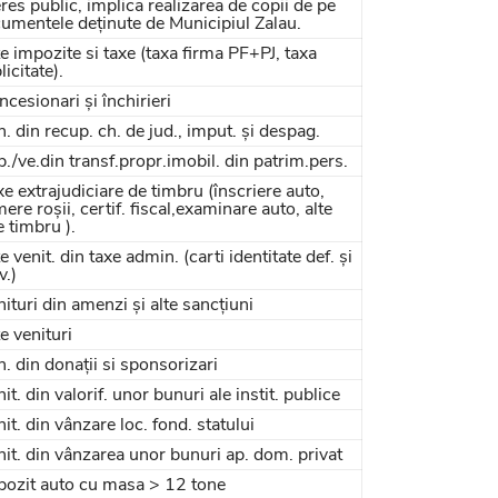
eres public, implica realizarea de copii de pe
umentele deținute de Municipiul Zalau.
e impozite si taxe (taxa firma PF+PJ, taxa
licitate).
cesionari și închirieri
. din recup. ch. de jud., imput. și despag.
./ve.din transf.propr.imobil. din patrim.pers.
e extrajudiciare de timbru (înscriere auto,
ere roșii, certif. fiscal,examinare auto, alte
e timbru ).
e venit. din taxe admin. (carti identitate def. și
v.)
ituri din amenzi și alte sancțiuni
e venituri
. din donații si sponsorizari
it. din valorif. unor bunuri ale instit. publice
it. din vânzare loc. fond. statului
it. din vânzarea unor bunuri ap. dom. privat
ozit auto cu masa > 12 tone