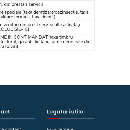
. din prestari servicii
e speciale (taxa deratizare/dezinsectie, taxa
bilitare termica, taxa divorț).
e venituri din prest serv. si alte activitați
COLUL SILVIC)
ME IN CONT MANDAT(taxa timbru
itectural, garanții licitatii, sume neridicate din
rasolviri).
tact
Legături utile
de contact
E-Guvernare