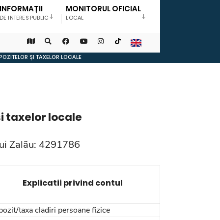
INFORMAȚII
MONITORUL OFICIAL
DE INTERES PUBLIC
LOCAL
POZITELOR ȘI TAXELOR LOCALE
i taxelor locale
lui Zalãu: 4291786
Explicatii privind contul
ozit/taxa cladiri persoane fizice