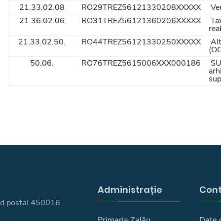
21.33.02.08
RO29TREZ56121330208XXXXX
Ven
21.36.02.06
RO31TREZ56121360206XXXXX
Tax
rea
21.33.02.50.
RO44TREZ56121330250XXXXX
Alt
(O
50.06.
RO76TREZ5615006XXX000186
SU
arh
sup
Administrație
Con
 cod postal 450016
Primaria Zalău
Date 