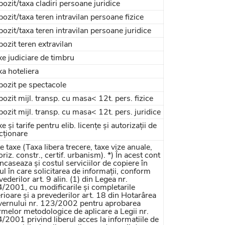
ozit/taxa cladiri persoane juridice
ozit/taxa teren intravilan persoane fizice
ozit/taxa teren intravilan persoane juridice
ozit teren extravilan
e judiciare de timbru
a hoteliera
ozit pe spectacole
ozit mijl. transp. cu masa< 12t. pers. fizice
ozit mijl. transp. cu masa< 12t. pers. juridice
e și tarife pentru elib. licențe și autorizații de
cționare
e taxe (Taxa libera trecere, taxe vize anuale,
oriz. constr., certif. urbanism). *) În acest cont
încaseaza și costul serviciilor de copiere în
ul în care solicitarea de informații, conform
vederilor art. 9 alin. (1) din Legea nr.
/2001, cu modificarile și completarile
erioare și a prevederilor art. 18 din Hotarârea
ernului nr. 123/2002 pentru aprobarea
melor metodologice de aplicare a Legii nr.
/2001 privind liberul acces la informatiile de