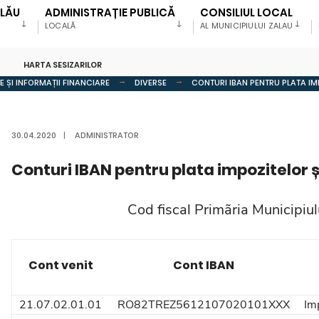
ALĂU
ADMINISTRAȚIE PUBLICĂ
CONSILIUL LOCAL
LOCALĂ
AL MUNICIPIULUI ZALAU
HARTA SESIZARILOR
 ȘI INFORMAȚII FINANCIARE
DIVERSE
CONTURI IBAN PENTRU PLATA IM
30.04.2020
|
ADMINISTRATOR
Conturi IBAN pentru plata impozitelor ș
Cod fiscal Primãria Municipiu
Cont venit
Cont IBAN
21.07.02.01.01
RO82TREZ5612107020101XXX
Imp