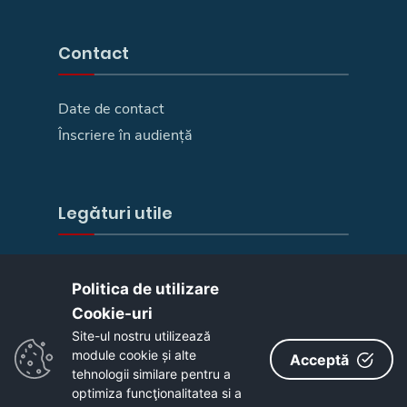
Contact
Date de contact
Înscriere în audiență
Legături utile
E-Guvernare
Politica de utilizare
Camera deputaților
Cookie-uri‎
Senat
Site-ul nostru utilizează
Ministere
module cookie și alte
Acceptă
Your Europe
tehnologii similare pentru a
optimiza funcţionalitatea si a
Autoritatea pentru Digitalizarea Romaniei