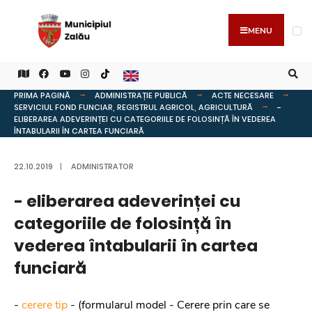
MENU
PRIMA PAGINĂ
ADMINISTRAȚIE PUBLICĂ
ACTE NECESARE
SERVICIUL FOND FUNCIAR, REGISTRUL AGRICOL, AGRICULTURĂ
-
ELIBERAREA ADEVERINȚEI CU CATEGORIILE DE FOLOSINȚĂ ÎN VEDEREA
ÎNTABULARII ÎN CARTEA FUNCIARĂ
22.10.2019
|
ADMINISTRATOR
- eliberarea adeverinței cu
categoriile de folosință în
vederea întabularii în cartea
funciară
-
cerere tip
- (formularul model - Cerere prin care se