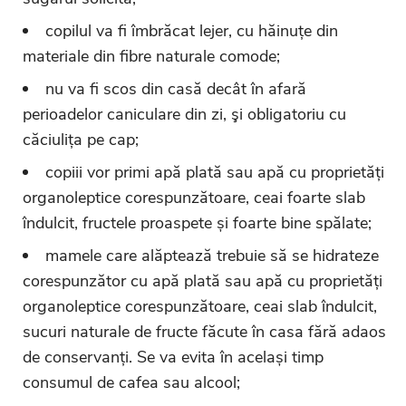
copilul va fi îmbrăcat lejer, cu hăinuțe din
materiale din fibre naturale comode;
nu va fi scos din casă decât în afară
perioadelor caniculare din zi, şi obligatoriu cu
căciulița pe cap;
copiii vor primi apă plată sau apă cu proprietăți
organoleptice corespunzătoare, ceai foarte slab
îndulcit, fructele proaspete și foarte bine spălate;
mamele care alăptează trebuie să se hidrateze
corespunzător cu apă plată sau apă cu proprietăți
organoleptice corespunzătoare, ceai slab îndulcit,
sucuri naturale de fructe făcute în casa fără adaos
de conservanți. Se va evita în același timp
consumul de cafea sau alcool;