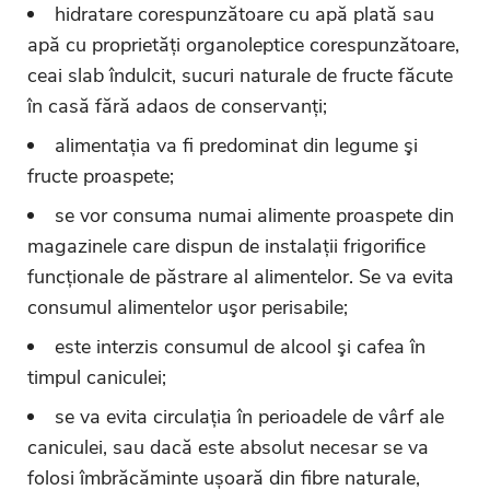
hidratare corespunzătoare cu apă plată sau
apă cu proprietăți organoleptice corespunzătoare,
ceai slab îndulcit, sucuri naturale de fructe făcute
în casă fără adaos de conservanți;
alimentația va fi predominat din legume şi
fructe proaspete;
se vor consuma numai alimente proaspete din
magazinele care dispun de instalații frigorifice
funcționale de păstrare al alimentelor. Se va evita
consumul alimentelor uşor perisabile;
este interzis consumul de alcool şi cafea în
timpul caniculei;
se va evita circulația în perioadele de vârf ale
caniculei, sau dacă este absolut necesar se va
folosi îmbrăcăminte ușoară din fibre naturale,