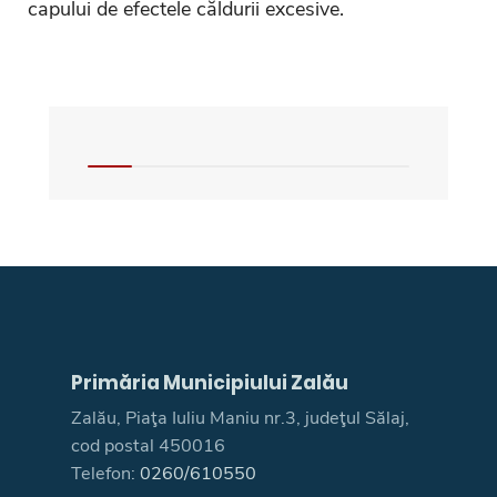
capului de efectele căldurii excesive.
Primăria Municipiului Zalău
Zalău, Piaţa Iuliu Maniu nr.3, judeţul Sălaj,
cod postal 450016
Telefon:
0260/610550