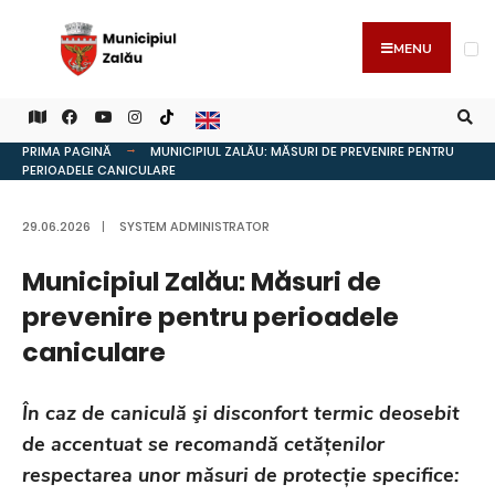
MENU
PRIMA PAGINĂ
MUNICIPIUL ZALĂU: MĂSURI DE PREVENIRE PENTRU
PERIOADELE CANICULARE
29.06.2026
|
SYSTEM ADMINISTRATOR
Municipiul Zalău: Măsuri de
prevenire pentru perioadele
caniculare
În caz de caniculă şi disconfort termic deosebit
de accentuat se recomandă cetățenilor
respectarea unor măsuri de protecție specifice: